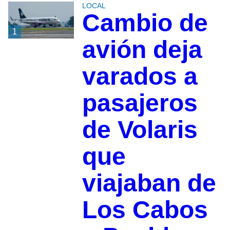
LOCAL
Cambio de
1
avión deja
varados a
pasajeros
de Volaris
que
viajaban de
Los Cabos