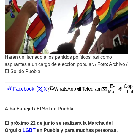
Harán un llamado a los partidos políticos, así como
aspirantes a un cargo de elección popular.
/
Foto: Archivo /
El Sol de Puebla
E-
Cop
Facebook
X
WhatsApp
Telegram
Mail
lin
Alba Espejel / El Sol de Puebla
El próximo 22 de junio se realizará la Marcha del
Orgullo
LGBT
en Puebla y para muchas personas,