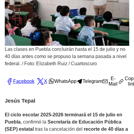
Las clases en Puebla concluirán hasta el 15 de julio y no
40 días antes como se propuso la semana pasada a nivel
federal.
/
Foto: Elizabeth Ruiz / Cuartoscuro
E-
Cop
Facebook
X
WhatsApp
Telegram
Mail
lin
Jesús Tepal
El ciclo escolar 2025-2026 terminará el 15 de julio en
Puebla
, confirmó la
Secretaría de Educación Pública
(SEP) estatal
tras la cancelación del
recorte de 40 días a