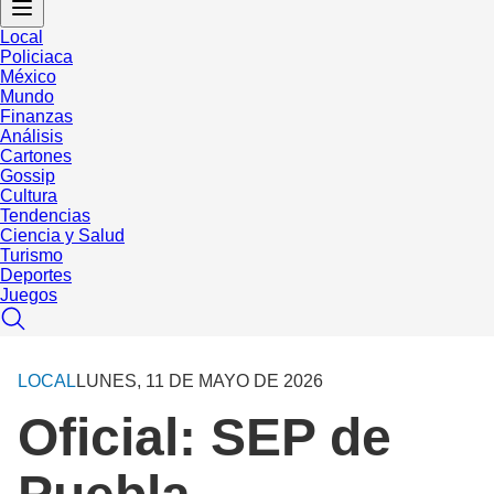
Local
Policiaca
México
Mundo
Finanzas
Análisis
Cartones
Gossip
Cultura
Tendencias
Ciencia y Salud
Turismo
Deportes
Juegos
LOCAL
LUNES, 11 DE MAYO DE 2026
Oficial: SEP de