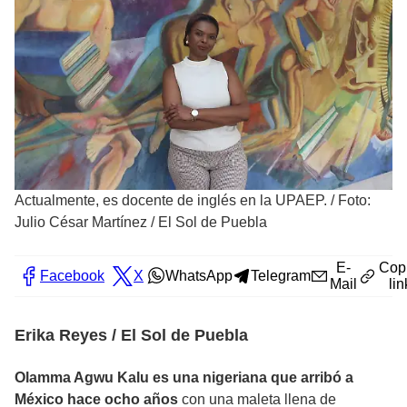
Actualmente, es docente de inglés en la UPAEP.
/
Foto:
Julio César Martínez / El Sol de Puebla
E-
Cop
Facebook
X
WhatsApp
Telegram
Mail
lin
Erika Reyes / El Sol de Puebla
Olamma Agwu Kalu es una nigeriana que arribó a
México hace ocho años
con una maleta llena de