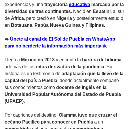
experiencias y una
trayectoria
educativa
marcada por la
diversidad de tres continentes
. Nació en
Esuatini
, al sur
de
África
, pero creció en
Nigeria
y posteriormente estudió
en
Botsuana, Papúa Nueva Guinea y Filipinas.
➡
️ Únete al canal de El Sol de Puebla en WhatsApp
para no perderte la información más importa
n
t
e
Llegó a
México en 2018
y enfrentó la
barrera del idioma
,
además de los
retos derivados de la pandemia
. Su
historia es un testimonio de
adaptación que la llevó de la
capital del país a Puebla
, donde actualmente comparte
sus conocimientos como
docente de inglés en la
Universidad Popular Autónoma del Estado de Puebla
(UPAEP).
Por caprichos del destino,
Olamma tuvo que cruzar el
océano Pacífico para conocer en Puebla
a un
compatriota
del que terminaría
enamorándose
.