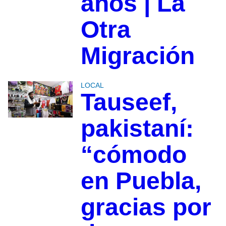
años | La
Otra
Migración
LOCAL
Tauseef,
pakistaní:
“cómodo
en Puebla,
gracias por