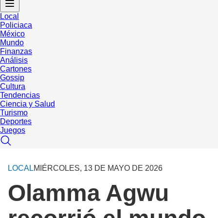
Local
Policiaca
México
Mundo
Finanzas
Análisis
Cartones
Gossip
Cultura
Tendencias
Ciencia y Salud
Turismo
Deportes
Juegos
LOCAL
MIÉRCOLES, 13 DE MAYO DE 2026
Olamma Agwu