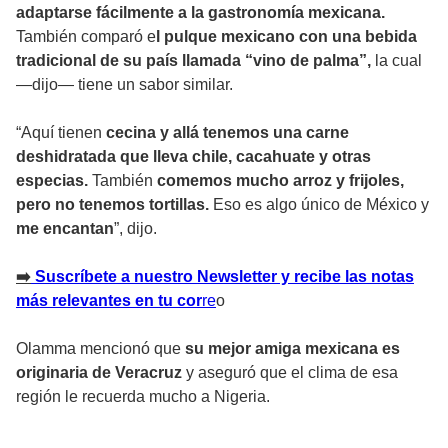
adaptarse fácilmente a la gastronomía mexicana.
También comparó e
l pulque mexicano con una bebida
tradicional de su país llamada “vino de palma”,
la cual
—dijo— tiene un sabor similar.
“Aquí tienen
cecina y allá tenemos una carne
deshidratada que lleva chile, cacahuate y otras
especias.
También
comemos mucho arroz y frijoles,
pero no tenemos tortillas.
Eso es algo único de México y
me encantan
”, dijo.
➡
️ Suscríbete a nuestro Newsletter y recibe las notas
más relevantes en tu cor
r
e
o
Olamma mencionó que
su mejor amiga mexicana es
originaria de Veracruz
y aseguró que el clima de esa
región le recuerda mucho a Nigeria.