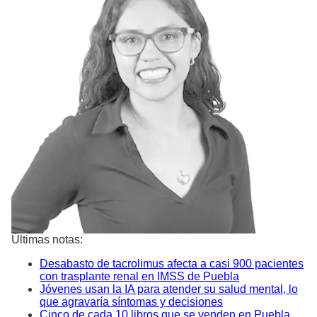
Últimas notas:
Desabasto de tacrolimus afecta a casi 900 pacientes
con trasplante renal en IMSS de Puebla
Jóvenes usan la IA para atender su salud mental, lo
que agravaría síntomas y decisiones
Cinco de cada 10 libros que se venden en Puebla