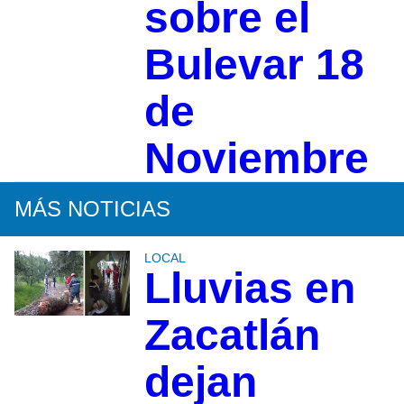
sobre el
Bulevar 18
de
Noviembre
MÁS NOTICIAS
LOCAL
Lluvias en
Zacatlán
dejan