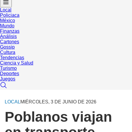
Local
Policiaca
México
Mundo
Finanzas
Análisis
Cartones
Gossip
Cultura
Tendencias
Ciencia y Salud
Turismo
Deportes
Juegos
LOCAL
MIÉRCOLES, 3 DE JUNIO DE 2026
Poblanos viajan