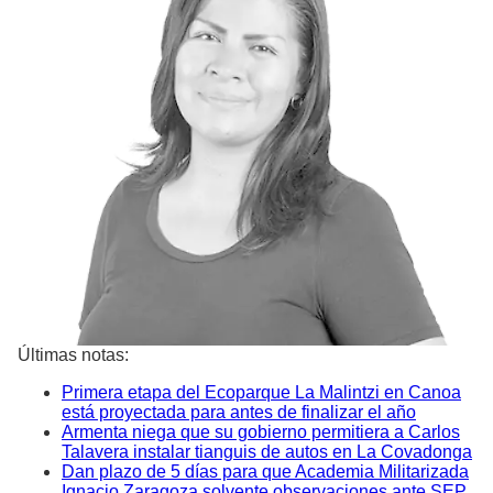
Últimas notas:
Primera etapa del Ecoparque La Malintzi en Canoa
está proyectada para antes de finalizar el año
Armenta niega que su gobierno permitiera a Carlos
Talavera instalar tianguis de autos en La Covadonga
Dan plazo de 5 días para que Academia Militarizada
Ignacio Zaragoza solvente observaciones ante SEP