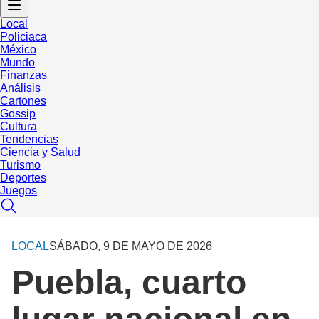
Local
Policiaca
México
Mundo
Finanzas
Análisis
Cartones
Gossip
Cultura
Tendencias
Ciencia y Salud
Turismo
Deportes
Juegos
LOCAL
SÁBADO, 9 DE MAYO DE 2026
Puebla, cuarto