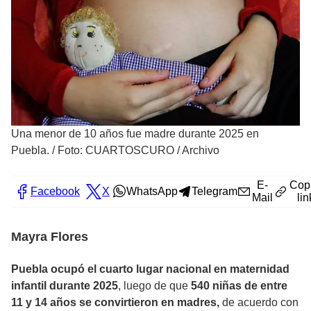
Una menor de 10 años fue madre durante 2025 en
Puebla.
/
Foto: CUARTOSCURO / Archivo
E-
Cop
Facebook
X
WhatsApp
Telegram
Mail
lin
Mayra Flores
Puebla ocupó el cuarto lugar nacional en maternidad
infantil durante 2025
, luego de que
540 niñas de entre
11 y 14 años se convirtieron en madres,
de acuerdo con