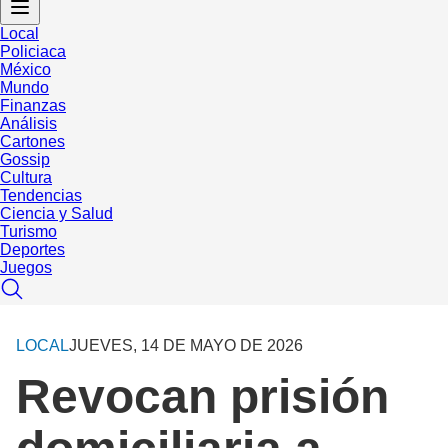
Local
Policiaca
México
Mundo
Finanzas
Análisis
Cartones
Gossip
Cultura
Tendencias
Ciencia y Salud
Turismo
Deportes
Juegos
LOCAL
JUEVES, 14 DE MAYO DE 2026
Revocan prisión