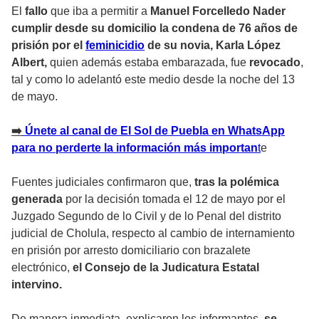
El
fallo
que iba a permitir a
Manuel Forcelledo Nader
cumplir desde su domicilio la condena de 76 años de
prisión por el
feminicidio
de su novia, Karla López
Albert,
quien además estaba embarazada, fue
revocado
,
tal y como lo adelantó este medio desde la noche del 13
de mayo.
➡
️ Únete al canal de El Sol de Puebla en WhatsApp
para no perderte la información más importan
t
e
Fuentes judiciales confirmaron que,
tras la polémica
generada
por la decisión tomada el 12 de mayo por el
Juzgado Segundo de lo Civil y de lo Penal del distrito
judicial de Cholula, respecto al cambio de internamiento
en prisión por arresto domiciliario con brazalete
electrónico,
el Consejo de la Judicatura Estatal
intervino.
De manera inmediata, explicaron los informantes,
se