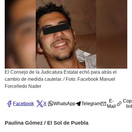
El Consejo de la Judicatura Estatal echó para atrás el
cambio de medida cautelar.
/
Foto: Facebook Manuel
Forcelledo Nader
E-
Cop
Facebook
X
WhatsApp
Telegram
Mail
lin
Paulina Gómez / El Sol de Puebla