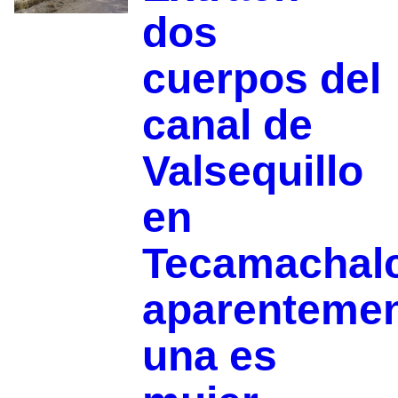
dos
cuerpos del
canal de
Valsequillo
en
Tecamachal
aparenteme
una es