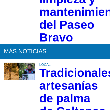
mantenimie
del Paseo
Bravo
MÁS NOTICIAS
LOCAL
Tradicionale
artesanías
de palma