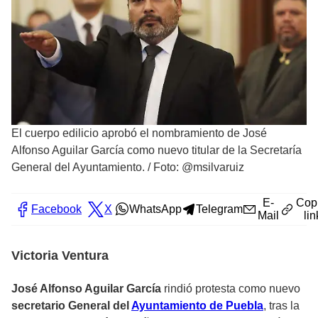
El cuerpo edilicio aprobó el nombramiento de José
Alfonso Aguilar García como nuevo titular de la Secretaría
General del Ayuntamiento.
/
Foto: @msilvaruiz
E-
Cop
Facebook
X
WhatsApp
Telegram
Mail
lin
Victoria Ventura
José Alfonso Aguilar García
rindió protesta como nuevo
secretario General del
Ayuntamiento de Puebla
, tras la