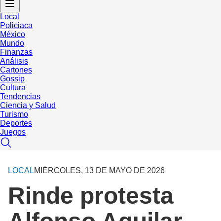
Local
Policiaca
México
Mundo
Finanzas
Análisis
Cartones
Gossip
Cultura
Tendencias
Ciencia y Salud
Turismo
Deportes
Juegos
LOCAL
MIÉRCOLES, 13 DE MAYO DE 2026
Rinde protesta