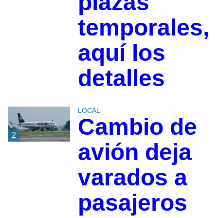
plazas
temporales,
aquí los
detalles
LOCAL
Cambio de
2
avión deja
varados a
pasajeros