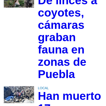
De linces a
coyotes,
cámaras
graban
fauna en
zonas de
Puebla
LOCAL
Han muerto