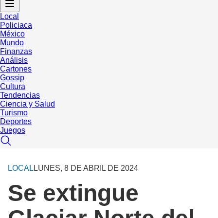
Local
Policiaca
México
Mundo
Finanzas
Análisis
Cartones
Gossip
Cultura
Tendencias
Ciencia y Salud
Turismo
Deportes
Juegos
LOCAL
LUNES, 8 DE ABRIL DE 2024
Se extingue