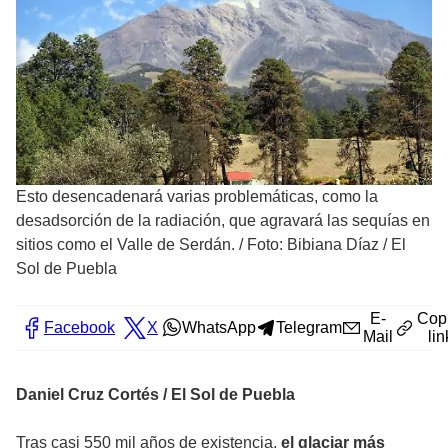
Esto desencadenará varias problemáticas, como la
desadsorción de la radiación, que agravará las sequías en
sitios como el Valle de Serdán.
/
Foto: Bibiana Díaz / El
Sol de Puebla
E-
Cop
Facebook
X
WhatsApp
Telegram
Mail
lin
Daniel Cruz Cortés / El Sol de Puebla
Tras casi 550 mil años de existencia,
el glaciar más