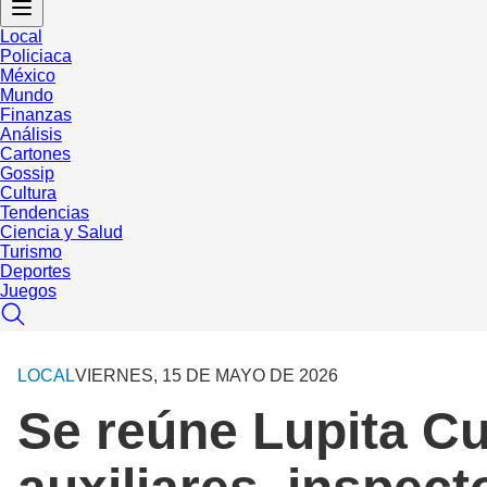
Local
Policiaca
México
Mundo
Finanzas
Análisis
Cartones
Gossip
Cultura
Tendencias
Ciencia y Salud
Turismo
Deportes
Juegos
LOCAL
VIERNES, 15 DE MAYO DE 2026
Se reúne Lupita Cu