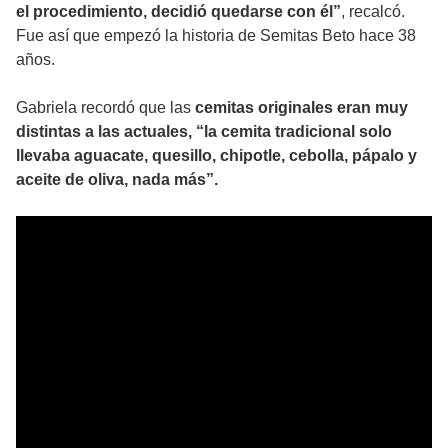
el procedimiento, decidió quedarse con él”
, recalcó.
Fue así que empezó la historia de Semitas Beto hace 38
años.
Gabriela recordó que las
cemitas originales eran muy
distintas a las actuales, “la cemita tradicional solo
llevaba aguacate, quesillo, chipotle, cebolla, pápalo y
aceite de oliva, nada más”.