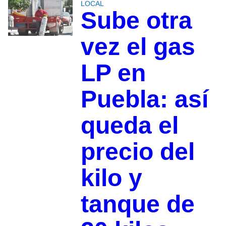
LOCAL
Sube otra
vez el gas
LP en
Puebla: así
queda el
precio del
kilo y
tanque de