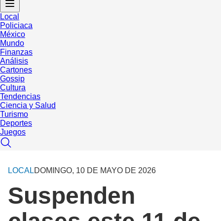
Local
Policiaca
México
Mundo
Finanzas
Análisis
Cartones
Gossip
Cultura
Tendencias
Ciencia y Salud
Turismo
Deportes
Juegos
LOCAL
DOMINGO, 10 DE MAYO DE 2026
Suspenden