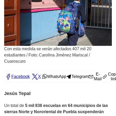
Con esta medida se verán afectados 407 mil 20
estudiantes
/
Foto: Carolina Jiménez Mariscal /
Cuaroscuro
E-
Cop
Facebook
X
WhatsApp
Telegram
Mail
lin
Jesús Tepal
Un total de
5 mil 836 escuelas en 64 municipios de las
sierras Norte y Nororiental de Puebla suspenderán