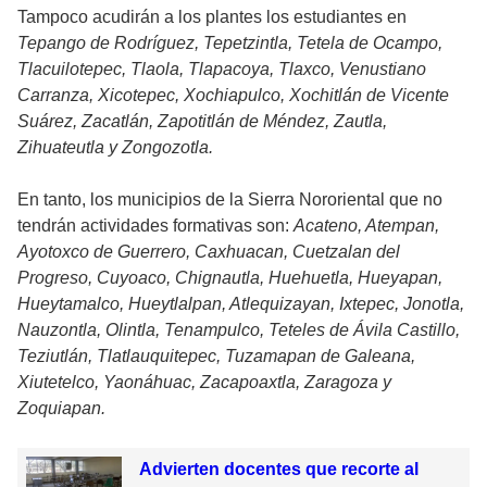
Tampoco acudirán a los plantes los estudiantes en
Tepango de Rodríguez, Tepetzintla, Tetela de Ocampo,
Tlacuilotepec, Tlaola, Tlapacoya, Tlaxco, Venustiano
Carranza, Xicotepec, Xochiapulco, Xochitlán de Vicente
Suárez, Zacatlán, Zapotitlán de Méndez, Zautla,
Zihuateutla y Zongozotla.
En tanto, los municipios de la Sierra Nororiental que no
tendrán actividades formativas son:
Acateno, Atempan,
Ayotoxco de Guerrero, Caxhuacan, Cuetzalan del
Progreso, Cuyoaco, Chignautla, Huehuetla, Hueyapan,
Hueytamalco, Hueytlalpan, Atlequizayan, Ixtepec, Jonotla,
Nauzontla, Olintla, Tenampulco, Teteles de Ávila Castillo,
Teziutlán, Tlatlauquitepec, Tuzamapan de Galeana,
Xiutetelco, Yaonáhuac, Zacapoaxtla, Zaragoza y
Zoquiapan.
Advierten docentes que recorte al