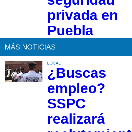
privada en
Puebla
MÁS NOTICIAS
LOCAL
¿Buscas
empleo?
SSPC
realizará