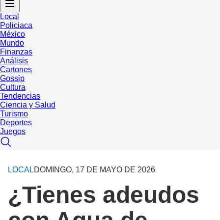
Local
Policiaca
México
Mundo
Finanzas
Análisis
Cartones
Gossip
Cultura
Tendencias
Ciencia y Salud
Turismo
Deportes
Juegos
LOCAL
DOMINGO, 17 DE MAYO DE 2026
¿Tienes adeudos