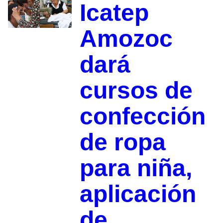
Icatep
Amozoc
dará
cursos de
confección
de ropa
para niña,
aplicación
de