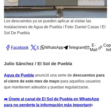
Los descuentos ya se pueden aplicar al visitar las
instalaciones de Agua de Puebla
/
Foto: Daniel Casas / El
Sol De Puebla
E-
Cop
Facebook
X
WhatsApp
Telegram
Mail
lin
Julio Sánchez / El Sol de Puebla
Agua de Puebla
anunció una serie de
descuentos para
el cierre de este mes de mayo
para aquellos usuarios
que mantienen adeudos y puedan regularizarse.
➡️ Únete al canal de El Sol de Puebla en WhatsApp
para no perderte la información más importan
t
e