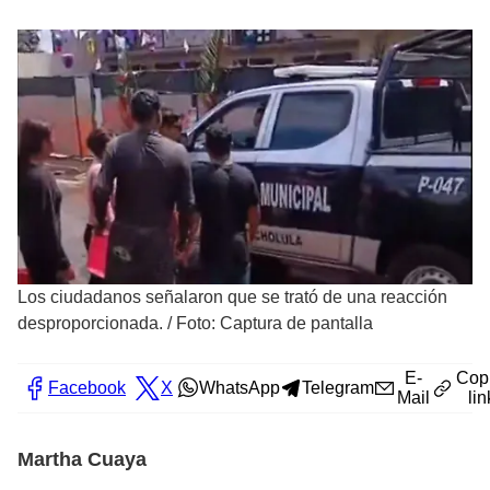
Los ciudadanos señalaron que se trató de una reacción
desproporcionada.
/
Foto: Captura de pantalla
E-
Cop
Facebook
X
WhatsApp
Telegram
Mail
lin
Martha Cuaya