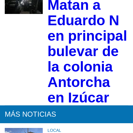
Matan a
Eduardo N
en principal
bulevar de
la colonia
Antorcha
en Izúcar
MÁS NOTICIAS
LOCAL