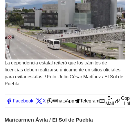
La dependencia estatal reiteró que los trámites de
licencias deben realizarse únicamente en sitios oficiales
para evitar estafas.
/
Foto: Julio César Martínez / El Sol de
Puebla
E-
Cop
Facebook
X
WhatsApp
Telegram
Mail
lin
Maricarmen Ávila / El Sol de Puebla