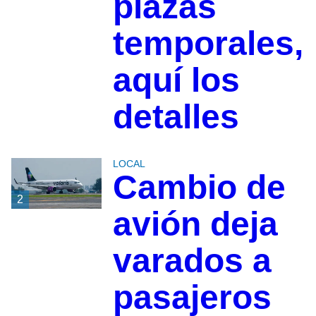
plazas
temporales,
aquí los
detalles
LOCAL
Cambio de
2
avión deja
varados a
pasajeros