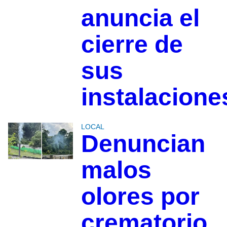
anuncia el
cierre de
sus
instalacione
LOCAL
Denuncian
malos
olores por
crematorio