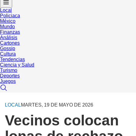
Local
Policiaca
México
Mundo
Finanzas
Análisis
Cartones
Gossip
Cultura
Tendencias
Ciencia y Salud
Turismo
Deportes
Juegos
LOCAL
MARTES, 19 DE MAYO DE 2026
Vecinos colocan