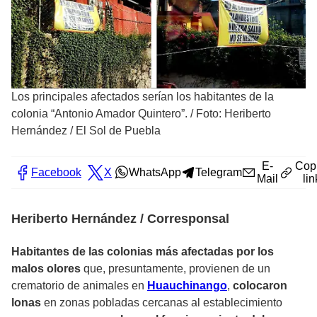
Los principales afectados serían los habitantes de la
colonia “Antonio Amador Quintero”.
/
Foto: Heriberto
Hernández / El Sol de Puebla
E-
Cop
Facebook
X
WhatsApp
Telegram
Mail
lin
Heriberto Hernández / Corresponsal
Habitantes de las colonias más afectadas por los
malos olores
que, presuntamente, provienen de un
crematorio de animales en
Huauchinango
,
colocaron
lonas
en zonas pobladas cercanas al establecimiento