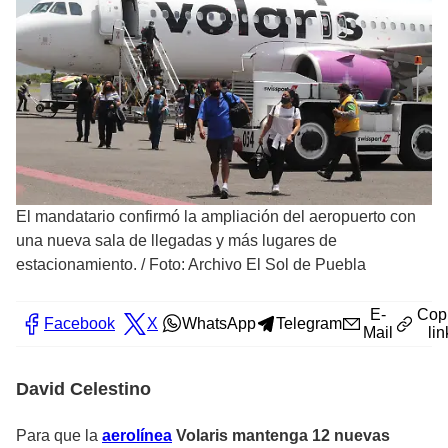
El mandatario confirmó la ampliación del aeropuerto con
una nueva sala de llegadas y más lugares de
estacionamiento.
/
Foto: Archivo El Sol de Puebla
E-
Cop
Facebook
X
WhatsApp
Telegram
Mail
lin
David Celestino
Para que la
aerolínea
Volaris mantenga 12 nuevas