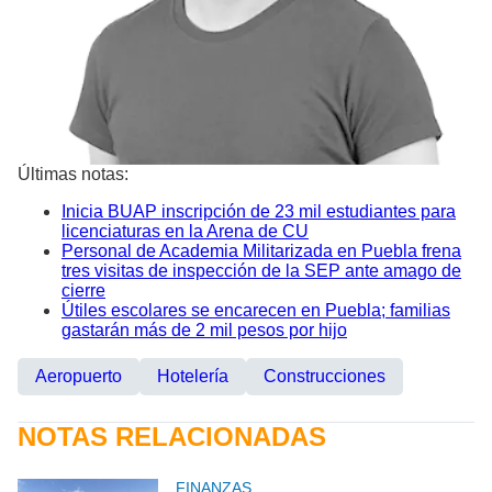
Últimas notas:
Inicia BUAP inscripción de 23 mil estudiantes para
licenciaturas en la Arena de CU
Personal de Academia Militarizada en Puebla frena
tres visitas de inspección de la SEP ante amago de
cierre
Útiles escolares se encarecen en Puebla; familias
gastarán más de 2 mil pesos por hijo
Aeropuerto
Hotelería
Construcciones
NOTAS RELACIONADAS
FINANZAS