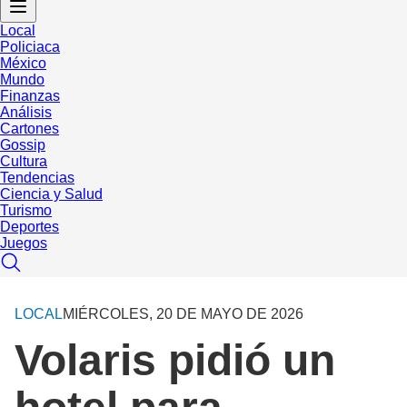
Local
Policiaca
México
Mundo
Finanzas
Análisis
Cartones
Gossip
Cultura
Tendencias
Ciencia y Salud
Turismo
Deportes
Juegos
LOCAL
MIÉRCOLES, 20 DE MAYO DE 2026
Volaris pidió un