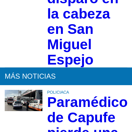
la cabeza
en San
Miguel
Espejo
MÁS NOTICIAS
POLICIACA
Paramédico
de Capufe