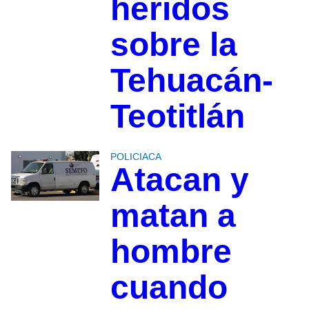
heridos
sobre la
Tehuacán-
Teotitlán
POLICIACA
Atacan y
matan a
hombre
cuando