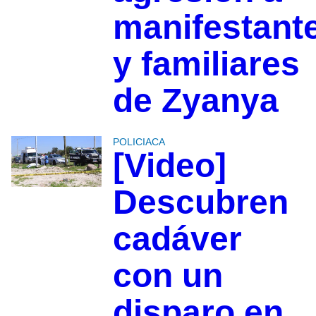
manifestant
y familiares
de Zyanya
POLICIACA
[Video]
Descubren
cadáver
con un
disparo en