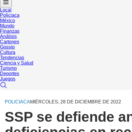
Local
Policiaca
México
Mundo
Finanzas
Análisis
Cartones
Gossip
Cultura
Tendencias
Ciencia y Salud
Turismo
Deportes
Juegos
POLICIACA
MIÉRCOLES, 28 DE DICIEMBRE DE 2022
SSP se defiende an