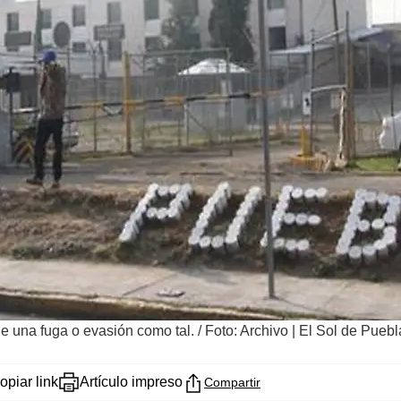
de una fuga o evasión como tal.
/
Foto: Archivo | El Sol de Puebl
opiar link
Artículo impreso
Compartir