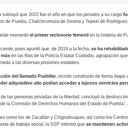
a subrayó que 2022 fue el año en que los penales a su cargo
fu
pios de Puebla, Chalchicomula de Sesma y Tepexi de Rodríguez
 este momento
el primer reclusorio femenil
en la historia de P
iciente, pues apuntó que, de 2019 a la fecha,
se ha rehabilitad
s más
en las filas de la Policía Estatal Custodio, agrupación que
neda a las diversas prisiones estatales.
cción del llamado Pueblito
, recinto construido de forma ilegal
der adquisitivo alto podían acceder a lujosos servicios pe
de las personas privadas de la libertad, concluyó la destrucció
nal de la Comisión de Derechos Humanos del Estado de Puebla”,
les como los de Zacatlán y Chignahuapan, así como los Centro
hasta de trabajo social, la SSP informó que
se mantienen activi