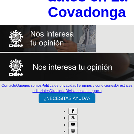
Covadonga
Contacto
Quiénes somos
Política de privacidad
Términos y condiciones
Directrices
editoriales
Directorio
Divisiones de negocio
¿NECESITAS AYUDA?