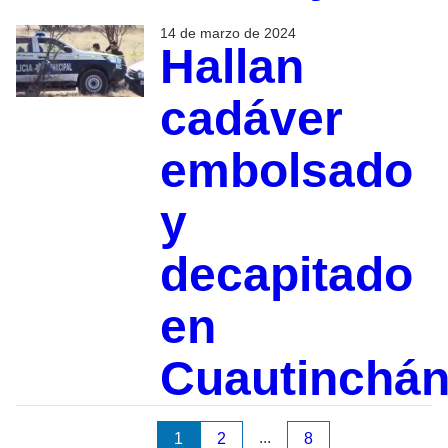
14 de marzo de 2024
Hallan
cadáver
embolsado
y
decapitado
en
Cuautinchá
...
1
2
8