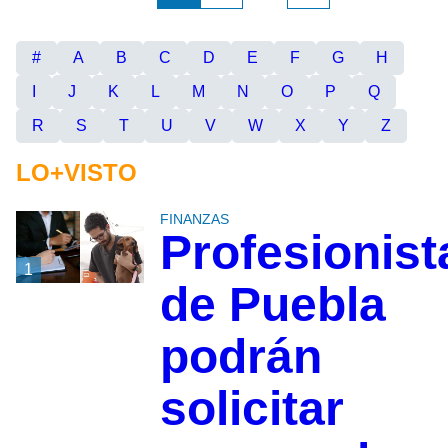
#
A
B
C
D
E
F
G
H
I
J
K
L
M
N
O
P
Q
R
S
T
U
V
W
X
Y
Z
LO+VISTO
FINANZAS
Profesionist
1
de Puebla
podrán
solicitar