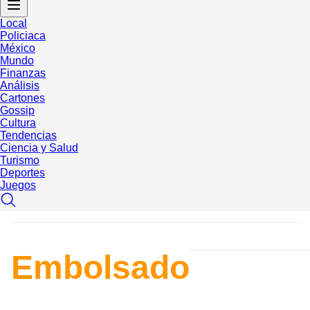
Local
Policiaca
México
Mundo
Finanzas
Análisis
Cartones
Gossip
Cultura
Tendencias
Ciencia y Salud
Turismo
Deportes
Juegos
Embolsado