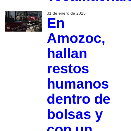
31 de enero de 2025
En
Amozoc,
hallan
restos
humanos
dentro de
bolsas y
con un