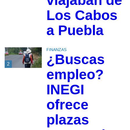
viajaban de
Los Cabos
a Puebla
FINANZAS
¿Buscas
2
empleo?
INEGI
ofrece
plazas