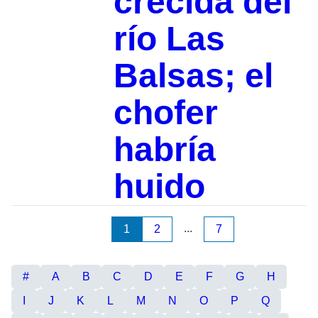
crecida del
río Las
Balsas; el
chofer
habría
huido
...
1
2
7
#
A
B
C
D
E
F
G
H
I
J
K
L
M
N
O
P
Q