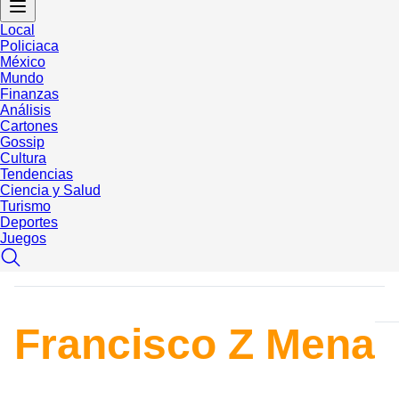
Local
Policiaca
México
Mundo
Finanzas
Análisis
Cartones
Gossip
Cultura
Tendencias
Ciencia y Salud
Turismo
Deportes
Juegos
Francisco Z Mena