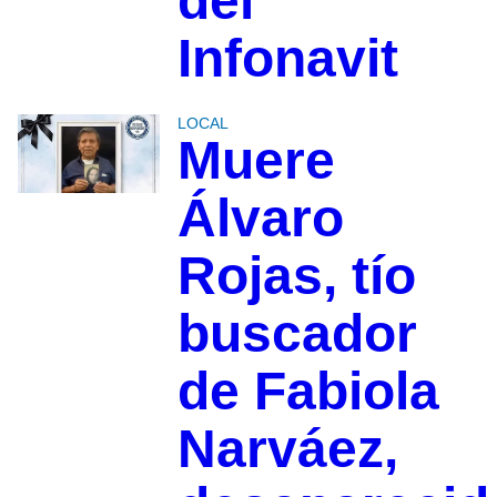
del
Infonavit
LOCAL
Muere
Álvaro
Rojas, tío
buscador
de Fabiola
Narváez,