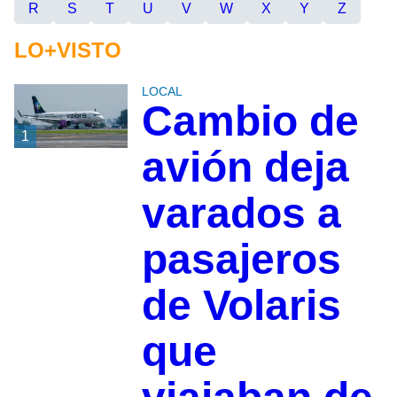
R
S
T
U
V
W
X
Y
Z
LO+VISTO
LOCAL
Cambio de
1
avión deja
varados a
pasajeros
de Volaris
que