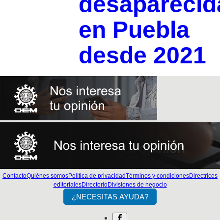
desaparecid
en Puebla
desde 2021
Contacto
Quiénes somos
Política de privacidad
Términos y condiciones
Directrices
editoriales
Directorio
Divisiones de negocio
¿NECESITAS AYUDA?