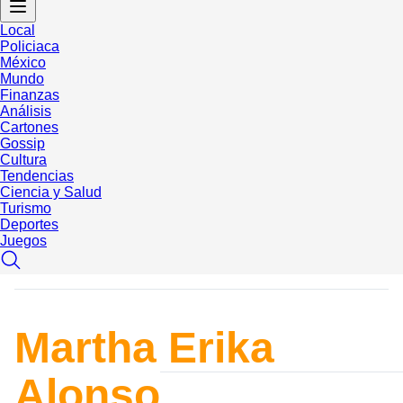
Local
Policiaca
México
Mundo
Finanzas
Análisis
Cartones
Gossip
Cultura
Tendencias
Ciencia y Salud
Turismo
Deportes
Juegos
Martha Erika
Alonso