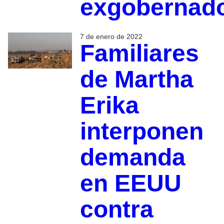
exgobernad
7 de enero de 2022
Familiares
de Martha
Erika
interponen
demanda
en EEUU
contra