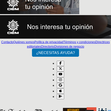
Contacto
Quiénes somos
Política de privacidad
Términos y condiciones
Directrices
editoriales
Directorio
Divisiones de negocio
¿NECESITAS AYUDA?