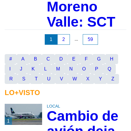
Moreno
Valle: SCT
...
1
2
59
#
A
B
C
D
E
F
G
H
I
J
K
L
M
N
O
P
Q
R
S
T
U
V
W
X
Y
Z
LO+VISTO
LOCAL
Cambio de
1