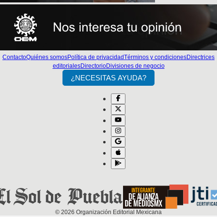
Contacto
Quiénes somos
Política de privacidad
Términos y condiciones
Directrices
editoriales
Directorio
Divisiones de negocio
¿NECESITAS AYUDA?
©
2026
Organización Editorial Mexicana