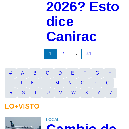
2026? Esto
dice
Canirac
...
1
2
41
#
A
B
C
D
E
F
G
H
I
J
K
L
M
N
O
P
Q
R
S
T
U
V
W
X
Y
Z
LO+VISTO
LOCAL