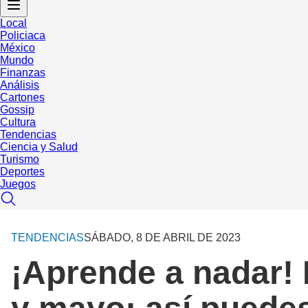
Local
Policiaca
México
Mundo
Finanzas
Análisis
Cartones
Gossip
Cultura
Tendencias
Ciencia y Salud
Turismo
Deportes
Juegos
TENDENCIAS
SÁBADO, 8 DE ABRIL DE 2023
¡Aprende a nadar! 