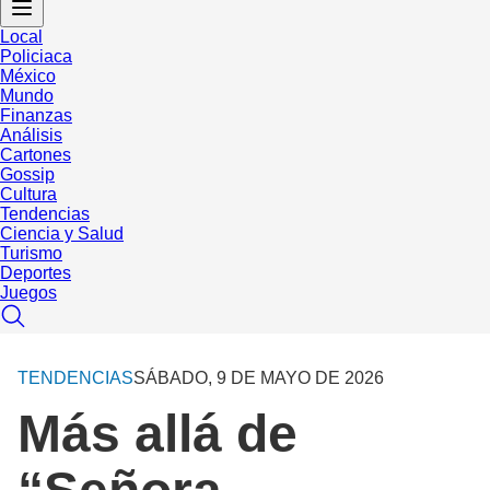
Local
Policiaca
México
Mundo
Finanzas
Análisis
Cartones
Gossip
Cultura
Tendencias
Ciencia y Salud
Turismo
Deportes
Juegos
TENDENCIAS
SÁBADO, 9 DE MAYO DE 2026
Más allá de