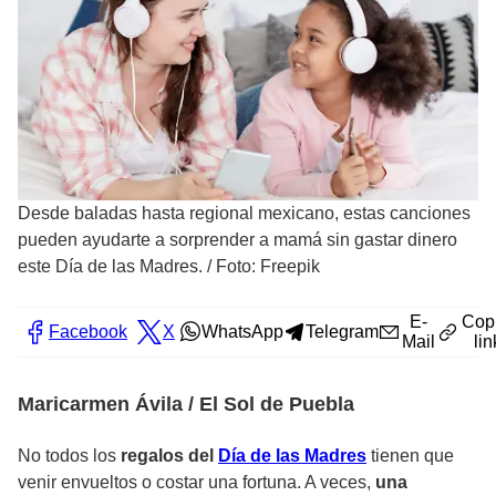
Desde baladas hasta regional mexicano, estas canciones
pueden ayudarte a sorprender a mamá sin gastar dinero
este Día de las Madres.
/
Foto: Freepik
E-
Cop
Facebook
X
WhatsApp
Telegram
Mail
lin
Maricarmen Ávila / El Sol de Puebla
No todos los
regalos del
Día de las Madres
tienen que
venir envueltos o costar una fortuna. A veces,
una