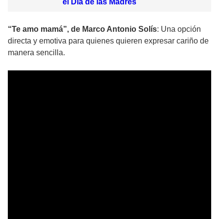
el Día de las Madres
“Te amo mamá”, de Marco Antonio Solís
: Una opción
directa y emotiva para quienes quieren expresar cariño de
manera sencilla.