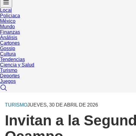
Local
Policiaca
México
Mundo
Finanzas
Análisis
Cartones
Gossip
Cultura
Tendencias
Ciencia y Salud
Turismo
Deportes
Juegos
TURISMO
JUEVES, 30 DE ABRIL DE 2026
Invitan a la Segund