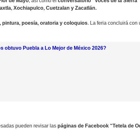
Flor de Mayo
, así como el
conversatorio “Voces de la Sierra”
xtla, Xochiapulco, Cuetzalan y Zacatlán.
, pintura, poesía, oratoria y coloquios
. La feria concluirá con
s obtuvo Puebla a Lo Mejor de México 2026?
resadas pueden revisar las
páginas de Facebook “Tetela de 