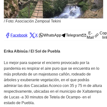
/
Foto: Asociación Zempoal Tekini
E-
Cop
Facebook
X
WhatsApp
Telegram
Mail
lin
Erika Albisúa / El Sol de Puebla
Lo mejor para superar el encierro provocado por la
pandemia es respirar el aire puro que se encuentra en lo
más profundo de un majestuoso cañón, rodeado de
árboles y exuberante vegetación, en el que podrás
admirar las dos Cascadas Aconco con 35 y 75 m de altura
respectivamente, ubicadas en el municipio de Xaltatempa
de Lucas -a 30 minutos de Tetela de Ocampo- en el
estado de Puebla.