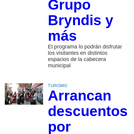
Grupo
Bryndis y
más
El programa lo podrán disfrutar
los visitantes en distintos
espacios de la cabecera
municipal
TURISMO
Arrancan
descuentos
por