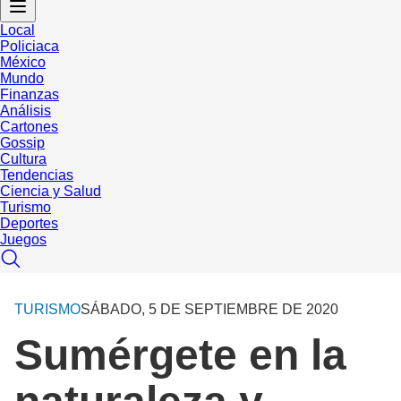
Local
Policiaca
México
Mundo
Finanzas
Análisis
Cartones
Gossip
Cultura
Tendencias
Ciencia y Salud
Turismo
Deportes
Juegos
TURISMO
SÁBADO, 5 DE SEPTIEMBRE DE 2020
Sumérgete en la