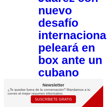
nuevo
desafío
internaciona
peleará en
box ante un
cubano
Newsletter
¿Te quedas fuera de la conversación? Mandamos a tu
correo el mejor resumen informativo.
SUSCRÍBETE GRATIS