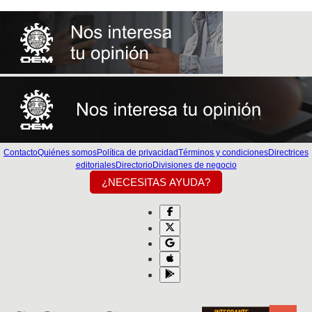
Contacto
Quiénes somos
Política de privacidad
Términos y condiciones
Directrices
editoriales
Directorio
Divisiones de negocio
¿NECESITAS AYUDA?