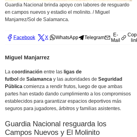
Guardia Nacional brinda apoyo con labores de resguardo
en campos nuevos y estadio el molinito.
/
Miguel
Manjarrez/Sol de Salamanca.
E-
Cop
Facebook
X
WhatsApp
Telegram
Mail
lin
Miguel Manjarrez
La
coordinación
entre las
ligas de
futbol
de
Salamanca
y las autoridades de
Seguridad
Pública
comienza a rendir frutos, luego de que ambas
partes han estado dando cumplimiento a los compromisos
establecidos para garantizar espacios deportivos más
seguros para jugadores, árbitros y familias asistentes.
Guardia Nacional resguarda los
Campos Nuevos y El Molinito