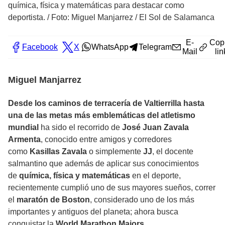
química, física y matemáticas para destacar como
deportista.
/
Foto: Miguel Manjarrez / El Sol de Salamanca
E-
Cop
Facebook
X
WhatsApp
Telegram
Mail
lin
Miguel Manjarrez
Desde los caminos de terracería de Valtierrilla hasta
una de las metas más emblemáticas del atletismo
mundial
ha sido el recorrido de
José Juan Zavala
Armenta
, conocido entre amigos y corredores
como
Kasillas Zavala
o simplemente
JJ
, el docente
salmantino que además de aplicar sus conocimientos
de
química, física y matemáticas
en el deporte,
recientemente cumplió uno de sus mayores sueños, correr
el
maratón de Boston
, considerado uno de los más
importantes y antiguos del planeta; ahora busca
conquistar la
World Marathon Majors
.