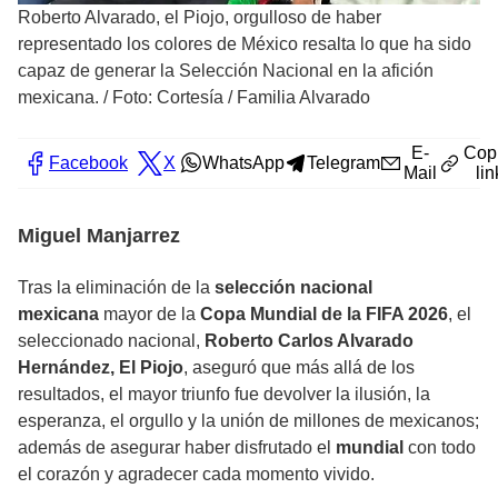
Roberto Alvarado, el Piojo, orgulloso de haber
representado los colores de México resalta lo que ha sido
capaz de generar la Selección Nacional en la afición
mexicana.
/
Foto: Cortesía / Familia Alvarado
E-
Cop
Facebook
X
WhatsApp
Telegram
Mail
lin
Miguel Manjarrez
Tras la eliminación de la
selección nacional
mexicana
mayor de la
Copa Mundial de la FIFA 2026
, el
seleccionado nacional,
Roberto Carlos Alvarado
Hernández, El Piojo
, aseguró que más allá de los
resultados, el mayor triunfo fue devolver la ilusión, la
esperanza, el orgullo y la unión de millones de mexicanos;
además de asegurar haber disfrutado el
mundial
con todo
el corazón y agradecer cada momento vivido.