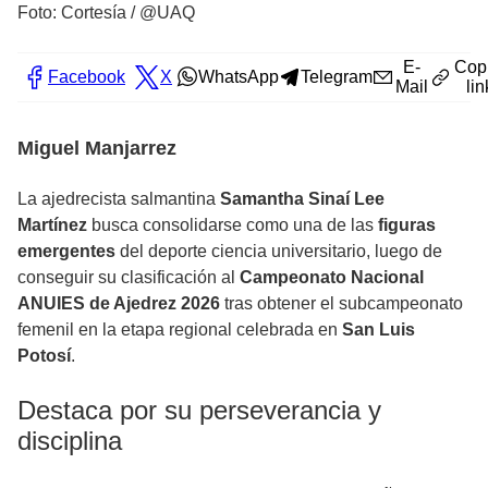
Foto: Cortesía / @UAQ
E-
Cop
Facebook
X
WhatsApp
Telegram
Mail
lin
Miguel Manjarrez
La ajedrecista salmantina
Samantha Sinaí Lee
Martínez
busca consolidarse como una de las
figuras
emergentes
del deporte ciencia universitario, luego de
conseguir su clasificación al
Campeonato Nacional
ANUIES de Ajedrez 2026
tras obtener el subcampeonato
femenil en la etapa regional celebrada en
San Luis
Potosí
.
Destaca por su perseverancia y
disciplina