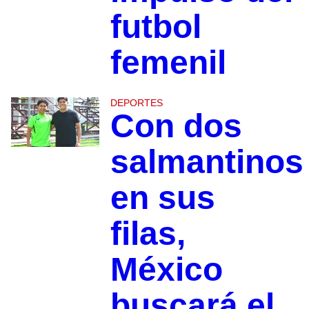
futbol
femenil
DEPORTES
Con dos
salmantinos
en sus
filas,
México
buscará el