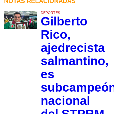
NOTAS RELACIONADAS
DEPORTES
Gilberto
Rico,
ajedrecista
salmantino,
es
subcampeó
nacional
del STPRM