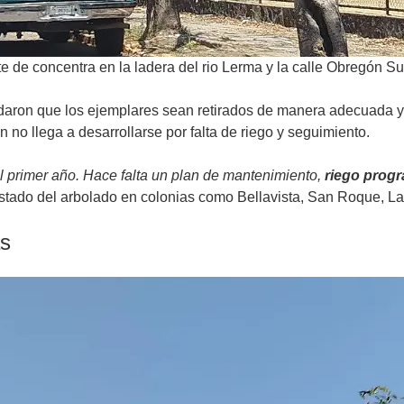
 de concentra en la ladera del rio Lerma y la calle Obregón Su
aron que los ejemplares sean retirados de manera adecuada y su
 no llega a desarrollarse por falta de riego y seguimiento.
al primer año. Hace falta un plan de mantenimiento,
riego prog
stado del arbolado en colonias como Bellavista, San Roque, La
as