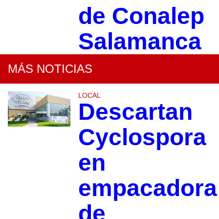
de Conalep
Salamanca
MÁS NOTICIAS
LOCAL
Descartan
Cyclospora
en
empacadora
de