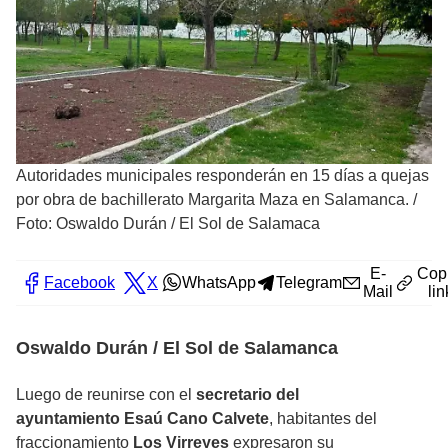
Autoridades municipales responderán en 15 días a quejas
por obra de bachillerato Margarita Maza en Salamanca.
/
Foto: Oswaldo Durán / El Sol de Salamaca
E-
Cop
Facebook
X
WhatsApp
Telegram
Mail
lin
Oswaldo Durán / El Sol de Salamanca
Luego de reunirse con el
secretario del
ayuntamiento
Esaú Cano Calvete
, habitantes del
fraccionamiento
Los Virreyes
expresaron su