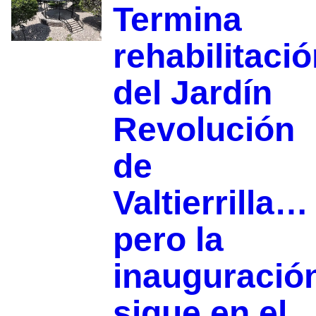
Termina
rehabilitaci
del Jardín
Revolución
de
Valtierrilla…
pero la
inauguració
sigue en el