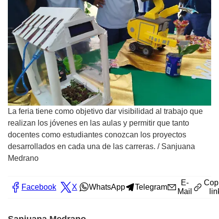
La feria tiene como objetivo dar visibilidad al trabajo que
realizan los jóvenes en las aulas y permitir que tanto
docentes como estudiantes conozcan los proyectos
desarrollados en cada una de las carreras.
/
Sanjuana
Medrano
E-
Cop
Facebook
X
WhatsApp
Telegram
Mail
lin
Sanjuana Medrano