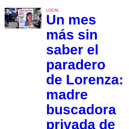
LOCAL
Un mes
más sin
saber el
paradero
de Lorenza:
madre
buscadora
privada de