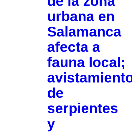
de la zona
urbana en
Salamanca
afecta a
fauna local;
avistamient
de
serpientes
y