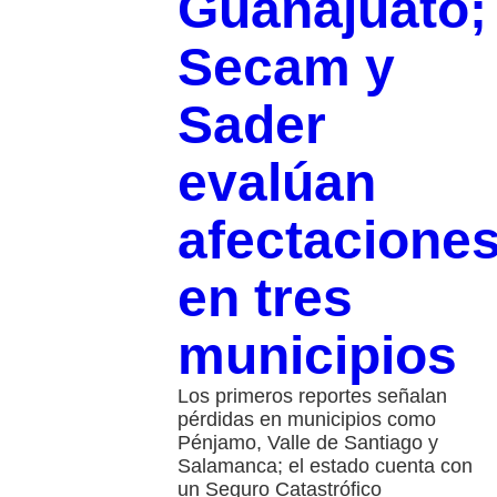
Guanajuato;
Secam y
Sader
evalúan
afectacione
en tres
municipios
Los primeros reportes señalan
pérdidas en municipios como
Pénjamo, Valle de Santiago y
Salamanca; el estado cuenta con
un Seguro Catastrófico