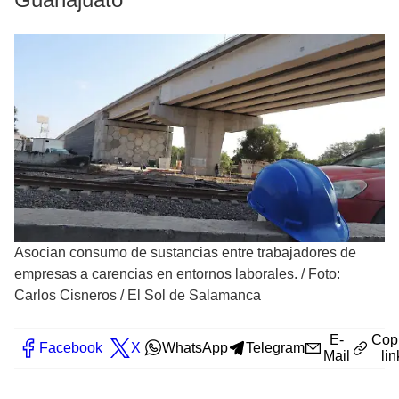
Asocian consumo de sustancias entre trabajadores de
empresas a carencias en entornos laborales.
/
Foto:
Carlos Cisneros / El Sol de Salamanca
E-
Cop
Facebook
X
WhatsApp
Telegram
Mail
lin