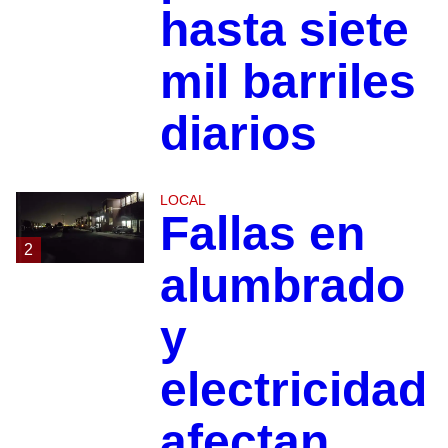
hasta siete
mil barriles
diarios
LOCAL
Fallas en
2
alumbrado
y
electricidad
afectan