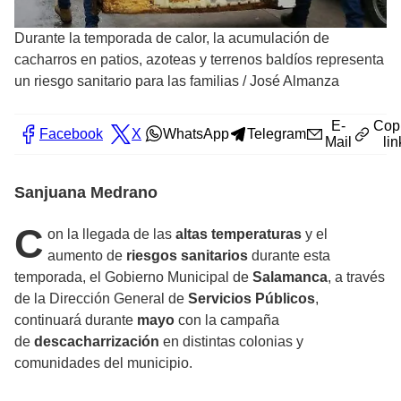
Durante la temporada de calor, la acumulación de
cacharros en patios, azoteas y terrenos baldíos representa
un riesgo sanitario para las familias
/
José Almanza
E-
Cop
Facebook
X
WhatsApp
Telegram
Mail
lin
Sanjuana Medrano
C
on la llegada de las
altas temperaturas
y el
aumento de
riesgos sanitarios
durante esta
temporada, el Gobierno Municipal de
Salamanca
, a través
de la Dirección General de
Servicios Públicos
,
continuará durante
mayo
con la campaña
de
descacharrización
en distintas colonias y
comunidades del municipio.