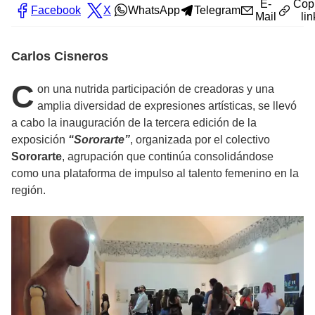
E-
Cop
Facebook
X
WhatsApp
Telegram
Mail
lin
Carlos Cisneros
C
on una nutrida participación de creadoras y una
amplia diversidad de expresiones artísticas, se llevó
a cabo la inauguración de la tercera edición de la
exposición
“Sororarte”
, organizada por el colectivo
Sororarte
, agrupación que continúa consolidándose
como una plataforma de impulso al talento femenino en la
región.