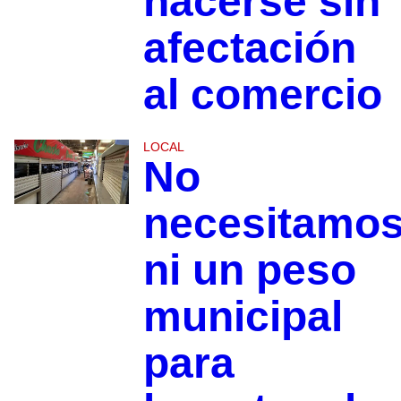
hacerse sin
afectación
al comercio
LOCAL
No
necesitamo
ni un peso
municipal
para