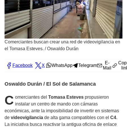
Comerciantes buscan crear una red de videovigilancia en
el Tomasa Esteves.
/
Oswaldo Durán
E-
Cop
Facebook
X
WhatsApp
Telegram
Mail
lin
Oswaldo Durán / El Sol de Salamanca
C
omerciantes del
Tomasa Esteves
propusieron
instalar un centro de mando con cámaras
económicas, ante la imposibilidad de invertir en sistemas
de
videovigilancia
de alta gama compatibles con el
C4
.
La iniciativa busca reactivar la antigua oficina de enlace