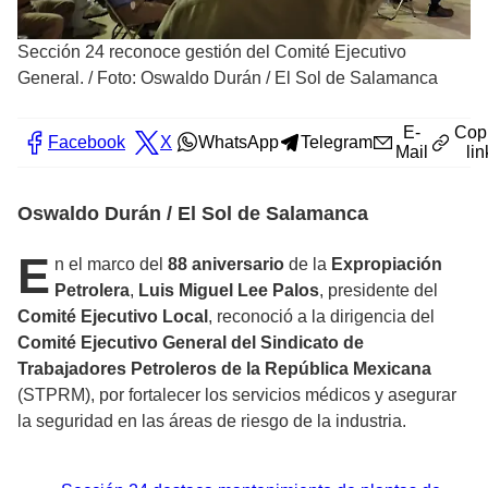
Sección 24 reconoce gestión del Comité Ejecutivo
General.
/
Foto: Oswaldo Durán / El Sol de Salamanca
E-
Cop
Facebook
X
WhatsApp
Telegram
Mail
lin
Oswaldo Durán / El Sol de Salamanca
E
n el marco del
88 aniversario
de la
Expropiación
Petrolera
,
Luis Miguel Lee Palos
, presidente del
Comité Ejecutivo Local
, reconoció a la dirigencia del
Comité Ejecutivo General del Sindicato de
Trabajadores Petroleros de la República Mexicana
(STPRM), por fortalecer los servicios médicos y asegurar
la seguridad en las áreas de riesgo de la industria.