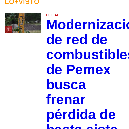
LO+VISTO
LOCAL
Modernizaci
1
de red de
combustible
de Pemex
busca
frenar
pérdida de