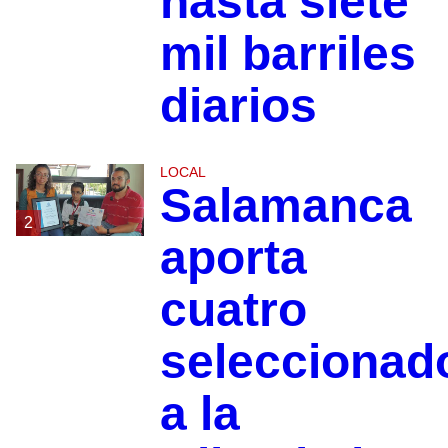
hasta siete
mil barriles
diarios
LOCAL
Salamanca
2
aporta
cuatro
seleccionad
a la