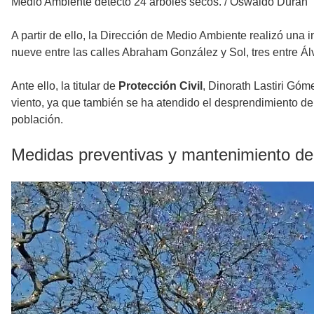
Medio Ambiente detectó 24 árboles secos.
/
Oswaldo Durán
A partir de ello, la Dirección de Medio Ambiente realizó una 
nueve entre las calles Abraham González y Sol, tres entre Á
Ante ello, la titular de
Protección Civil
, Dinorath Lastiri Góm
viento, ya que también se ha atendido el desprendimiento de
población.
Medidas preventivas y mantenimiento de i