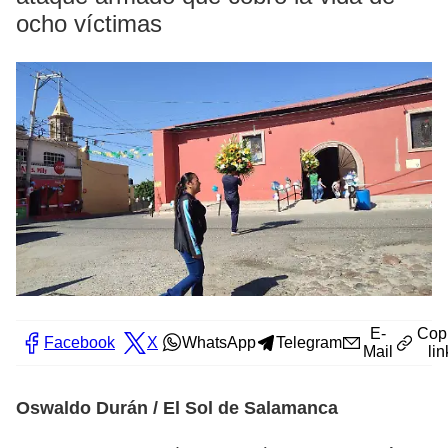
ocho víctimas
E-
Cop
Facebook
X
WhatsApp
Telegram
Mail
lin
Oswaldo Durán / El Sol de Salamanca