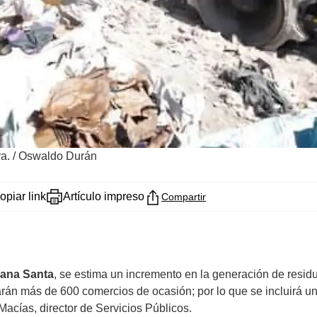
a.
/
Oswaldo Durán
opiar link
Artículo impreso
Compartir
mana Santa
, se estima un incremento en la generación de residu
larán más de 600 comercios de ocasión; por lo que se incluirá u
acías, director de Servicios Públicos.