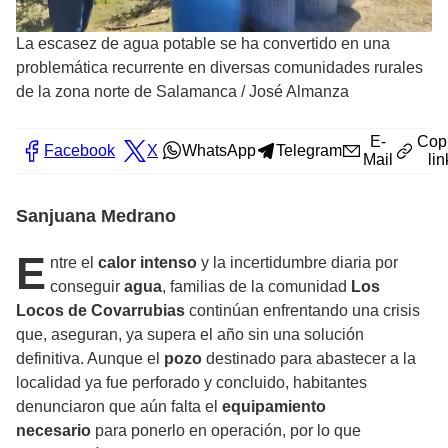
La escasez de agua potable se ha convertido en una
problemática recurrente en diversas comunidades rurales
de la zona norte de Salamanca
/
José Almanza
E-
Cop
Facebook
X
WhatsApp
Telegram
Mail
lin
Sanjuana Medrano
E
ntre el
calor intenso
y la incertidumbre diaria por
conseguir
agua
, familias de la comunidad
Los
Locos de Covarrubias
continúan enfrentando una crisis
que, aseguran, ya supera el año sin una solución
definitiva. Aunque el
pozo
destinado para abastecer a la
localidad ya fue perforado y concluido, habitantes
denunciaron que aún falta el
equipamiento
necesario
para ponerlo en operación, por lo que