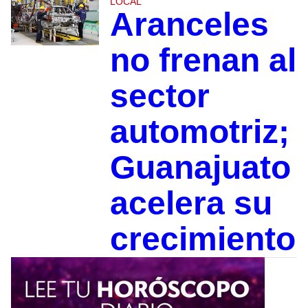
LOCAL
Aranceles
no frenan al
sector
automotriz;
Guanajuato
acelera su
crecimiento