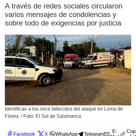
A través de redes sociales circularon
varios mensajes de condolencias y
sobre todo de exigencias por justicia
Identifican a los once fallecidos del ataque en Loma de
Flores.
/
Foto: El Sol de Salamanca
E-
Cop
Facebook
X
WhatsApp
Telegram