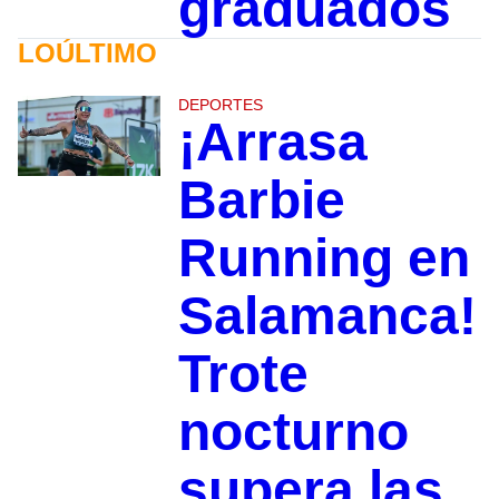
graduados
LOÚLTIMO
DEPORTES
¡Arrasa
Barbie
Running en
Salamanca!
Trote
nocturno
supera las