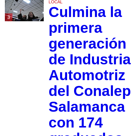
LOCAL
Culmina la
3
primera
generación
de Industria
Automotriz
del Conalep
Salamanca
con 174