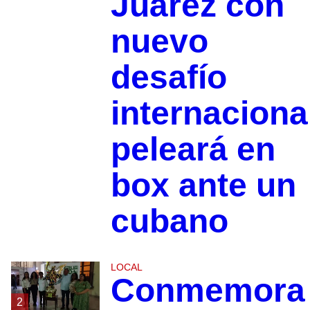
Juárez con
nuevo
desafío
internaciona
peleará en
box ante un
cubano
LOCAL
Conmemora
2