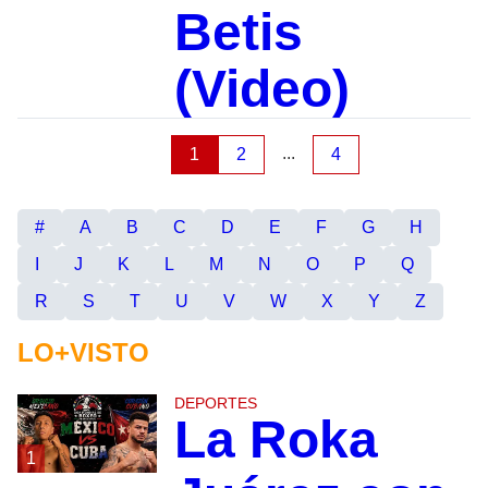
Betis
(Video)
...
1
2
4
#
A
B
C
D
E
F
G
H
I
J
K
L
M
N
O
P
Q
R
S
T
U
V
W
X
Y
Z
LO+VISTO
DEPORTES
La Roka
1