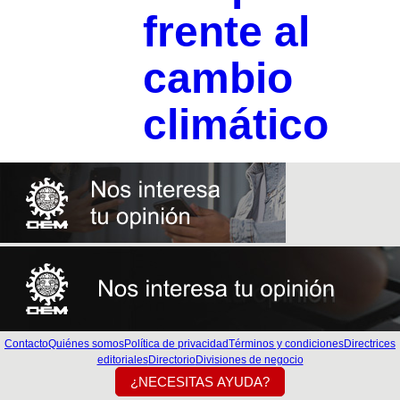
frente al
cambio
climático
Contacto
Quiénes somos
Política de privacidad
Términos y condiciones
Directrices
editoriales
Directorio
Divisiones de negocio
¿NECESITAS AYUDA?