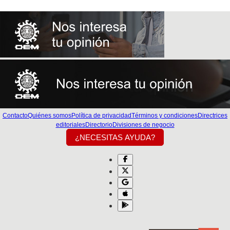
Contacto
Quiénes somos
Política de privacidad
Términos y condiciones
Directrices
editoriales
Directorio
Divisiones de negocio
¿NECESITAS AYUDA?