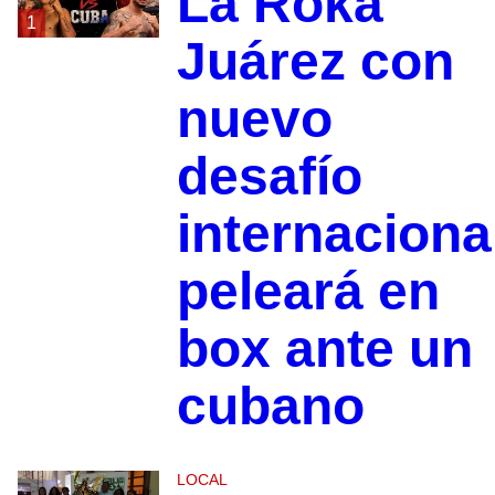
La Roka
1
Juárez con
nuevo
desafío
internaciona
peleará en
box ante un
cubano
LOCAL