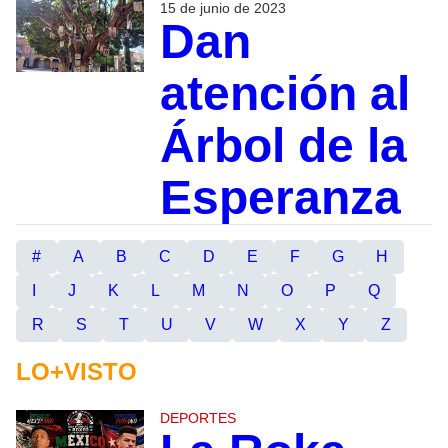
15 de junio de 2023
Dan
atención al
Árbol de la
Esperanza
#
A
B
C
D
E
F
G
H
I
J
K
L
M
N
O
P
Q
R
S
T
U
V
W
X
Y
Z
LO+VISTO
DEPORTES