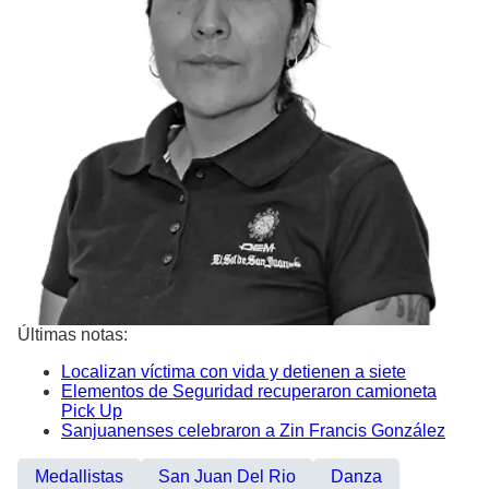
Últimas notas:
Localizan víctima con vida y detienen a siete
Elementos de Seguridad recuperaron camioneta
Pick Up
Sanjuanenses celebraron a Zin Francis González
Medallistas
San Juan Del Rio
Danza