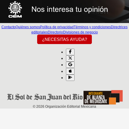
Contacto
Quiénes somos
Política de privacidad
Términos y condiciones
Directrices
editoriales
Directorio
Divisiones de negocio
¿NECESITAS AYUDA?
©
2026
Organización Editorial Mexicana