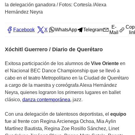
la delegación ganadora
/
Fotos: Cortesía /Alexa
Hernández Neyra
E-
Cop
Facebook
X
WhatsApp
Telegram
Mail
lin
Xóchitl Guerrero / Diario de Querétaro
Exitosa participación de los alumnos de
Vive Oriente
en
el Nacional BEC Dance Championship que se llevó a
cabo en el teatro Metropolitano en la Ciudad de Querétaro
a cargo de la maestra y coreógrafa Alexa Hernández
Neyra, quienes lograron los primeros lugares en ballet
clásico,
danza contemporánea,
jazz.
Con una delegación de talentosos deportistas, el
equipo
fue al frente con Regina Arcienega Ochoa, Mia Aylin
Martínez Bautista, Regina Zoe Rosillo Sánchez, Linet